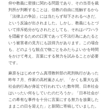
仰や教義に密接に関わる問題であり、その当否を裁
判所が判断することは、信教の自由に抵触するから
「法律上の争訟」には当たらず却下されるべきだ、
という反論が出されました。しかし、教義にもとづ
いて排斥処分がなされたとしても、それはパワハラ
を隠蔽するための口実であって不法行為にあたると
いう被害者の見方にも説得力があります。この場合
も、どのような観点で物ごとをみたらよいかを時間
をかけて考え、言葉にする努力を試みることが必要
です。
麻原をはじめオウム真理教幹部の死刑執行があった
昨年７月、作家の高村薫さんが、「かくも重大な反
社会的行為が身近で行われていた数年間、日本社会
はいったい何をしていたのだろうか」「日本社会が
この希有な事件を十分に言葉にする努力を放棄した
ままこの日を迎えた」と新聞に寄稿していました。