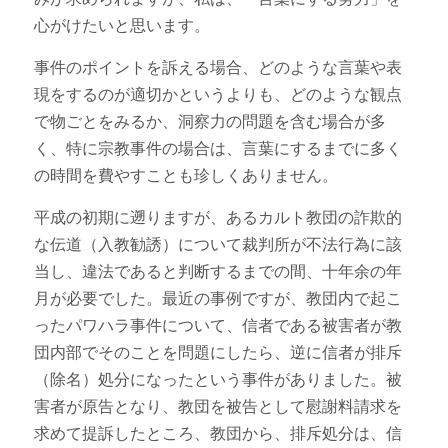
心がけたいと思います。
事件のポイントを訴える場合、どのような言葉や表
現をするのが適切かというよりも、どのような観点
で物ごとをみるか、洞察力の問題を含む場合が多
く、特に宗教事件の場合は、言葉にするまでに多く
の時間を費やすことも珍しくありません。
平成の初期に遡りますが、あるカルト教団の詐欺的
な伝道（入教勧誘）について裁判所が不法行為に該
当し、違法であると判断するまでの間、十年余の年
月が必要でした。最近の事例ですが、教団内で起こ
ったパワハラ事件について、信者である被害者が教
団内部でそのことを問題にしたら、逆に信者が排斥
（除名）処分になったという事件がありました。被
害者が原告となり、教団を被告として慰謝料請求を
求めて提訴したところ、教団から、排斥処分は、信