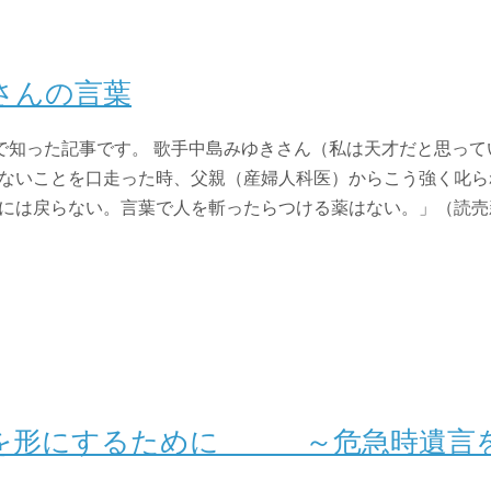
さんの言葉
er）で知った記事です。 歌手中島みゆきさん（私は天才だと思っ
ないことを口走った時、父親（産婦人科医）からこう強く叱ら
は戻らない。言葉で人を斬ったらつける薬はない。」（読売新聞199
を形にするために ～危急時遺言