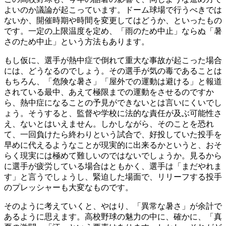
よいのか議論が起こっています。ドーム球場で行うべきでは
ないか、開催時期や時間を変更してはどうか、といったもの
です。一定の上限温度を定め、「雨のため中止」ならぬ「暑
さのため中止」という方法もあります。
もし仮に、選手が熱中症で倒れて重大な事故が起こった場合
には、どうなるのでしょう。その選手が気の毒であることは
もちろん、「危険な暑さ」「屋外での運動は避ける」と報道
されている最中、あえて極限までの運動をさせるのですか
ら、熱中症になることの予見ができないとは言いにくいでし
ょう。そうすると、監督や学校に法的な責任が及ぶ可能性さ
え、ないとはいえません。しかしながら、そのことを恐れ
て、一回負けたら終わりという試合で、好投していた投手を
早めに代えるようなことが現実的に出来るかというと、おそ
らく現実には極めて難しいのではないでしょうか。見るから
に選手が疲労している場合はともかく、選手は「まだやれま
す」と言うでしょうし、緊迫した場面で、リリーフする投手
のプレッシャーも大変なものです。
そのように考えていくと、やはり、「異常な暑さ」が余計で
あるように思えます。高校野球の魅力の中に、確かに、「真