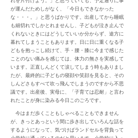
れを片付けよう。」と思っていても、予定通りに事
が運んだためしがなく、「今日もできなかった
な・・・。」と思うばかりです。出産してから睡眠
も細切れでしかとれませんし、子どもが泣き止んで
くれないときにはどうしていいか分からず、途方に
暮れてしまうこともあります。日に日に重くなる子
どもを抱っこし続けて、手・腰・膝に今まで感じた
ことのない痛みを感じては、体力の無さを実感して
います。正直しんどくて涙してしまう時もありまし
たが、最終的に子どもの寝顔や笑顔を見ると、その
しんどさもすべて吹っ飛んでしまうのですから不思
議です。出産後、実母に、「子育ては忍耐」と言わ
れたことが身に染みる今日このごろです。
今はまだ歩くこともしゃべることもできません
が、きっとあっという間に歩き出していろんな話を
するようになって、気づけばランドセルを背負って