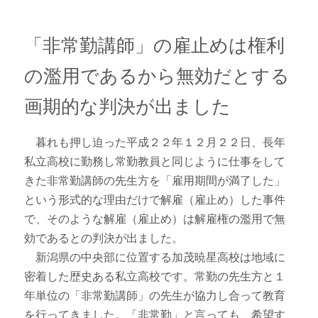
事件紹介
「非常勤講師」の雇止めは権利
の濫用であるから無効だとする
画期的な判決が出ました
暮れも押し迫った平成２２年１２月２２日、長年
私立高校に勤務し常勤教員と同じように仕事をして
きた非常勤講師の先生方を「雇用期間が満了した」
という形式的な理由だけで解雇（雇止め）した事件
で、そのような解雇（雇止め）は解雇権の濫用で無
効であるとの判決が出ました。
新潟県の中央部に位置する加茂暁星高校は地域に
密着した歴史ある私立高校です。常勤の先生方と１
年単位の「非常勤講師」の先生が協力し合って教育
を行ってきました。「非常勤」と言っても、希望す