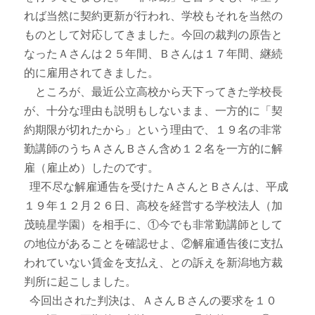
れば当然に契約更新が行われ、学校もそれを当然の
ものとして対応してきました。今回の裁判の原告と
なったＡさんは２５年間、Ｂさんは１７年間、継続
的に雇用されてきました。
ところが、最近公立高校から天下ってきた学校長
が、十分な理由も説明もしないまま、一方的に「契
約期限が切れたから」という理由で、１９名の非常
勤講師のうちＡさんＢさん含め１２名を一方的に解
雇（雇止め）したのです。
理不尽な解雇通告を受けたＡさんとＢさんは、平成
１９年１２月２６日、高校を経営する学校法人（加
茂暁星学園）を相手に、①今でも非常勤講師として
の地位があることを確認せよ、②解雇通告後に支払
われていない賃金を支払え、との訴えを新潟地方裁
判所に起こしました。
今回出された判決は、ＡさんＢさんの要求を１０