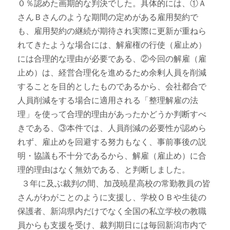
０％認めた画期的な判決でした。具体的には、①Ａ
さんＢさんのような期間の定めがある雇用契約で
も、雇用契約の継続が期待され実際に更新が重ねら
れてきたような場合には、解雇権の行使（雇止め）
には合理的な理由が必要である、②今回の解雇（雇
止め）は、経営合理化を進めるため余剰人員を削減
することを目的としたものであるから、会社都合で
人員削減をする場合に適用される「整理解雇の法
理」を使って合理的理由があったかどうか判断すべ
きである、③本件では、人員削減の必要性が認めら
れず、雇止めを回避する努力もなく、事前事後の説
明・協議も不十分であるから、解雇（雇止め）に合
理的理由はなく無効である、と判断しました。
３年に及ぶ裁判の間、加茂暁星高校の常勤教員の皆
さんがわがことのように支援し、学校ＯＢや生徒の
保護者、新潟県内だけでなく全国の私立学校の教職
員からも支援を受け、裁判期日には毎回新潟市内で