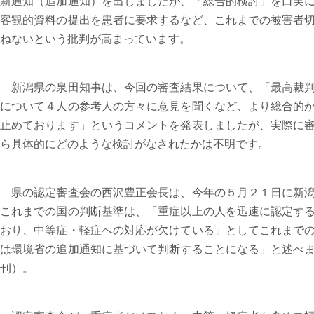
新通知（追加通知）を出しましたが、「総合的検討」を口実
客観的資料の提出を患者に要求するなど、これまでの被害者
ねないという批判が高まっています。
新潟県の泉田知事は、今回の審査結果について、「最高裁判
について４人の参考人の方々に意見を聞くなど、より総合的
止めております」というコメントを発表しましたが、実際に
ら具体的にどのような検討がなされたかは不明です。
県の認定審査会の西沢豊正会長は、今年の５月２１日に新潟
これまでの国の判断基準は、「重症以上の人を迅速に認定す
おり、中等症・軽症への対応が欠けている」としてこれまで
は環境省の追加通知に基づいて判断することになる」と述べ
刊）。