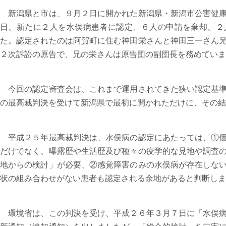
新潟県と市は、９月２日に開かれた新潟県・新潟市公害健康
日、新たに２人を水俣病患者に認定、６人の申請を棄却、２
た。認定されたのは阿賀町に住む神田栄さんと神田三一さん
２次訴訟の原告で、兄の栄さんは原告団の副団長を務めていま
今回の認定審査会は、これまで運用されてきた狭い認定基準
の最高裁判決を受けて新潟県で最初に開かれただけに、その結
平成２５年最高裁判決は、水俣病の認定にあたっては、①個
だけでなく、曝露歴や生活歴及び種々の疫学的な見地や調査
地からの検討」が必要、②感覚障害のみの水俣病が存在しな
状の組み合わせがない患者も認定される余地があると判断しま
環境省は、この判決を受け、平成２６年３月７日に「水俣病