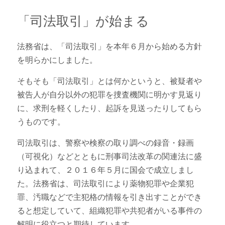
その他の問題
ブログ
法律相談・Q&A
「司法取引」が始まる
法務省は、「司法取引」を本年６月から始める方針
を明らかにしました。
そもそも「司法取引」とは何かというと、被疑者や
被告人が自分以外の犯罪を捜査機関に明かす見返り
に、求刑を軽くしたり、起訴を見送ったりしてもら
うものです。
司法取引は、警察や検察の取り調べの録音・録画
（可視化）などとともに刑事司法改革の関連法に盛
り込まれて、２０１６年５月に国会で成立しまし
た。法務省は、司法取引により薬物犯罪や企業犯
罪、汚職などで主犯格の情報を引き出すことができ
ると想定していて、組織犯罪や共犯者がいる事件の
解明に役立つと期待しています。