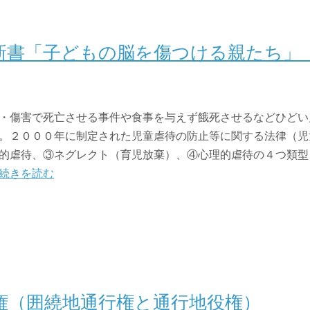
新書「子どもの脳を傷つける親たち」
・傷害で死亡させる事件や食事を与えず餓死させるなどひどい
。２０００年に制定された児童虐待の防止等に関する法律（児
的虐待、③ネグレクト（育児放棄）、④心理的虐待の４つ類型
続きを読む
権（囲繞地通行権と通行地役権）