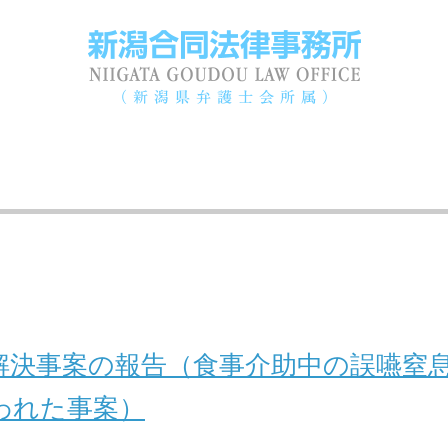
解決事案の報告（食事介助中の誤嚥窒
われた事案）