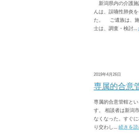
新潟県内の介護施
んは、誤嚥性肺炎を
た。 ご遺族は、施
士は、調査・検討...
2019年4月26日
専属的合意
専属的合意管轄とい
す。 相談者は新潟
なくなった。すぐに
り交わし...
続きを読