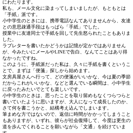
にわたります。
私も、メール文化に染まってしまいましたが、もともとは
「手紙」派です。
小中学生のときには、携帯電話なんてありませんから、友達
との意思疎通手段はもっぱら「手紙」でした。
授業中に友達同士で手紙を回して先生怒られたこともありま
した。
ラブレターを書いたかどうかは記憶が定かではありません
が、今みたいにメールやLINEで告白、なんてことはあり得
なかったですね。
このように、手紙派だった私は、久々に手紙を書くというこ
とで、まずは「便箋」探しから始めます。
文房具屋さんへ行って、どの便箋がいいかな、今は夏の季節
だからこれがいいかな、などと選んでいる瞬間は、小中学生
に戻ったみたいでとても楽しいです。
小中学生のときは、思ったことを取り留めもなくつらつらと
書いていたように思いますが、大人になって成長したのか、
さて何を書こうかと、結構考え込んでしまいます。
筆まめな方ではないので、返信に時間がかかってしまうこと
もありますが、いずれ、彼らが社会復帰して、今度は更生の
道を歩んでくれることを願いながら「文通」を続けていま
す。