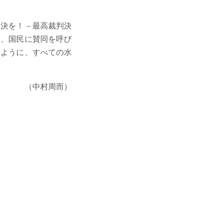
決を！－最高裁判決
民、国民に賛同を呼び
るように、すべての水
（中村周而）