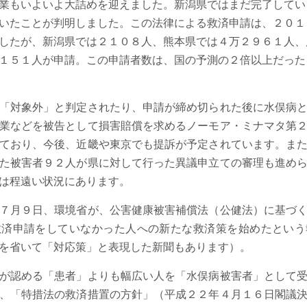
業もいよいよ大詰めを迎えました。新潟県ではまだ完了してい
いたことが判明しました。この法律による救済申請は、２０１
したが、新潟県では２１０８人、熊本県では４万２９６１人、
１５１人が申請。この申請者数は、国の予測の２倍以上だった
「対象外」と判定されたり、申請が締め切られた後に水俣病と
業などを被告として損害賠償を求めるノーモア・ミナマタ第
ており、今後、近畿や東京でも提訴が予定されています。ま
た被害者９２人が県に対して行った異議申立ての審理も進め
は程遠い状況にあります。
７月９日、環境省が、公害健康被害補償法（公健法）に基づく
救済申請をしていなかった人への新たな救済策を始めたという
を省いて「対応策」と表現した新聞もあります）。
が認める「患者」よりも幅広い人を「水俣病被害者」として受
、「特措法の救済措置の方針」（平成２２年４月１６日閣議