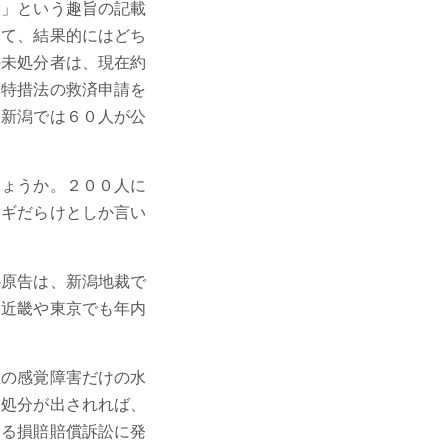
い」という趣旨の記載
いて、結果的にはどち
の未処分者は、現在約
、特措法の救済申請を
、新潟では６０人が公
ょうか。２００人に
ハギだらけとしか言い
原告は、新潟地裁で
、近畿や東京でも年内
の感覚障害だけの水
却処分が出されれば、
する損賠賠償訴訟に発