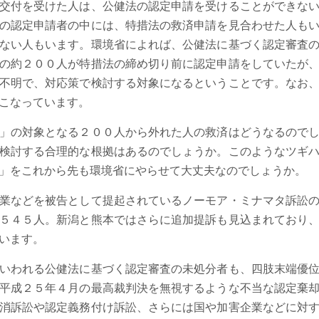
交付を受けた人は、公健法の認定申請を受けることができな
の認定申請者の中には、特措法の救済申請を見合わせた人も
ない人もいます。環境省によれば、公健法に基づく認定審査
の約２００人が特措法の締め切り前に認定申請をしていたが
不明で、対応策で検討する対象になるということです。なお
こなっています。
」の対象となる２００人から外れた人の救済はどうなるのでし
検討する合理的な根拠はあるのでしょうか。このようなツギ
」をこれから先も環境省にやらせて大丈夫なのでしょうか。
業などを被告として提起されているノーモア・ミナマタ訴訟の
５４５人。新潟と熊本ではさらに追加提訴も見込まれており
います。
いわれる公健法に基づく認定審査の未処分者も、四肢末端優位
平成２５年４月の最高裁判決を無視するような不当な認定棄
消訴訟や認定義務付け訴訟、さらには国や加害企業などに対