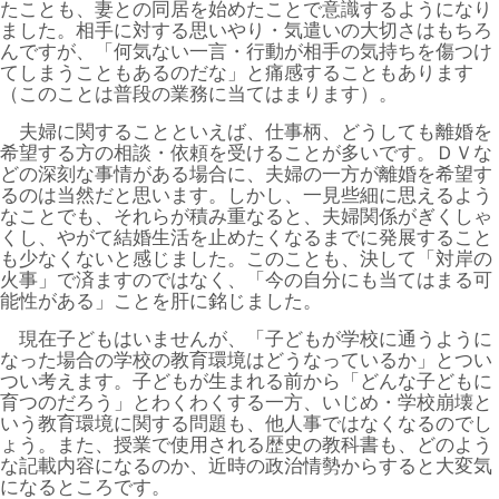
たことも、妻との同居を始めたことで意識するようになり
ました。相手に対する思いやり・気遣いの大切さはもちろ
んですが、「何気ない一言・行動が相手の気持ちを傷つけ
てしまうこともあるのだな」と痛感することもあります
（このことは普段の業務に当てはまります）。
夫婦に関することといえば、仕事柄、どうしても離婚を
希望する方の相談・依頼を受けることが多いです。ＤＶな
どの深刻な事情がある場合に、夫婦の一方が離婚を希望す
るのは当然だと思います。しかし、一見些細に思えるよう
なことでも、それらが積み重なると、夫婦関係がぎくしゃ
くし、やがて結婚生活を止めたくなるまでに発展すること
も少なくないと感じました。このことも、決して「対岸の
火事」で済ますのではなく、「今の自分にも当てはまる可
能性がある」ことを肝に銘じました。
現在子どもはいませんが、「子どもが学校に通うように
なった場合の学校の教育環境はどうなっているか」とつい
つい考えます。子どもが生まれる前から「どんな子どもに
育つのだろう」とわくわくする一方、いじめ・学校崩壊と
いう教育環境に関する問題も、他人事ではなくなるのでし
ょう。また、授業で使用される歴史の教科書も、どのよう
な記載内容になるのか、近時の政治情勢からすると大変気
になるところです。