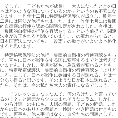
そして、「子どもたちが成長し、大人になったときの日
本はどのような国になっているのか」というのも不安にな
ります。一昨年十二月に特定秘密保護法が成立し、昨年十
二月には同法が施行されました。また、昨年七月には集団
的自衛権の行使を認める閣議決定がされました。今後は、
「集団的自衛権の行使を容認をする」という前提で、関連
法令が改正されると聞いています。この流れからすると、
日本国憲法についても、「改憲」の動きがいよいよ本格化
すると思います。
特定秘密保護法の施行、集団的自衛権の行使容認をもっ
て、直ちに日本が戦争をする国に変容するまでとは考えて
いません。しかし、年月が経ち、為政者が変わるととも
に、特定秘密保護法、集団的自衛権の行使容認を「よりど
ころ」にして、日本が戦争に参加する日が訪れることは十
分あり得ると思います。そのような日が日本に訪れるとし
たら、それは、今の私たち大人の責任になるでしょう。
「『フレッシュ』な夫なんて、何のろけたこと言ってい
るの！？」と周囲からツッコまれそうなコラム。しかし、
「のろけ話」の中にも、夫婦の問題、子どもの問題、これ
からの日本のあり方の問題と、検討すべき問題は付きもの
です。何事も、他人事ではなく、自分たちの問題として、