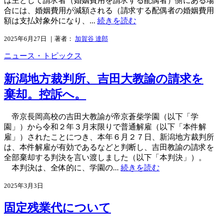
は主として請求者（婚姻費用を請求する配偶者）側にある場
合には、婚姻費用が減額される（請求する配偶者の婚姻費用
額は支払対象外になり、...
続きを読む
2025年6月27日 ｜著者：
加賀谷 達郎
ニュース・トピックス
新潟地方裁判所、吉田大教諭の請求を
棄却。控訴へ。
帝京長岡高校の吉田大教諭が帝京蒼柴学園（以下「学
園」）から令和２年３月末限りで普通解雇（以下「本件解
雇」）されたことにつき、本年６月２７日、新潟地方裁判所
は、本件解雇が有効であるなどと判断し、吉田教諭の請求を
全部棄却する判決を言い渡しました（以下「本判決」）。
本判決は、全体的に、学園の...
続きを読む
2025年3月3日
固定残業代について