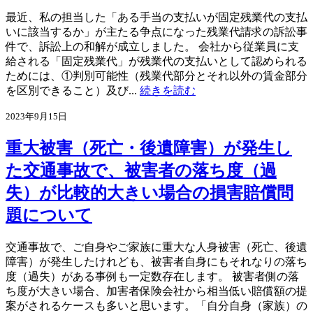
最近、私の担当した「ある手当の支払いが固定残業代の支払
いに該当するか」が主たる争点になった残業代請求の訴訟事
件で、訴訟上の和解が成立しました。 会社から従業員に支
給される「固定残業代」が残業代の支払いとして認められる
ためには、①判別可能性（残業代部分とそれ以外の賃金部分
を区別できること）及び...
続きを読む
2023年9月15日
重大被害（死亡・後遺障害）が発生し
た交通事故で、被害者の落ち度（過
失）が比較的大きい場合の損害賠償問
題について
交通事故で、ご自身やご家族に重大な人身被害（死亡、後遺
障害）が発生したけれども、被害者自身にもそれなりの落ち
度（過失）がある事例も一定数存在します。 被害者側の落
ち度が大きい場合、加害者保険会社から相当低い賠償額の提
案がされるケースも多いと思います。「自分自身（家族）の