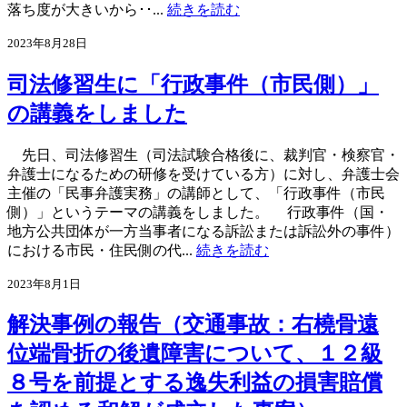
落ち度が大きいから･･...
続きを読む
2023年8月28日
司法修習生に「行政事件（市民側）」
の講義をしました
先日、司法修習生（司法試験合格後に、裁判官・検察官・
弁護士になるための研修を受けている方）に対し、弁護士会
主催の「民事弁護実務」の講師として、「行政事件（市民
側）」というテーマの講義をしました。 行政事件（国・
地方公共団体が一方当事者になる訴訟または訴訟外の事件）
における市民・住民側の代...
続きを読む
2023年8月1日
解決事例の報告（交通事故：右橈骨遠
位端骨折の後遺障害について、１２級
８号を前提とする逸失利益の損害賠償