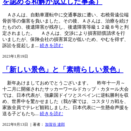
を認める和解が成立した事案）
Ａさんは、自動車運転中に交通事故に遭い、右橈骨遠位端
骨折等の傷害を負いました。その後、Ａさんは、治療を続け
たものの、後遺障害が残存し、後遺障害等級１２級８号と判
定されました。 Ａさんは、交渉により損害賠償請求を行
いましたが、保険会社の損害算定が低いため、やむを得ず、
訴訟を提起しま...
続きを読む
2023年1月19日
「新しい景色」と「素晴らしい景色」
新年あけましておめでとうございます。 昨年十一月～
十二月に開催されたサッカーワールドカップ・カタール大会
では、日本代表が、強豪国ドイツとスペインに逆転勝利を収
め、世界中を驚かせました（我が家では、コスタリカ戦を、
家族全員でテレビ観戦しました。日本代表に一生懸命声援を
送る子どもたち...
続きを読む
2022年9月13日 ｜著者：
加賀谷 達郎