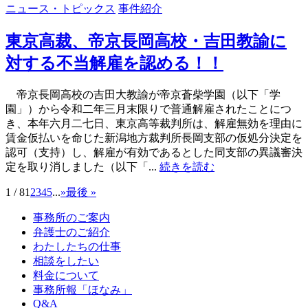
ニュース・トピックス
事件紹介
東京高裁、帝京長岡高校・吉田教諭に
対する不当解雇を認める！！
帝京長岡高校の吉田大教諭が帝京蒼柴学園（以下「学
園」）から令和二年三月末限りで普通解雇されたことにつ
き、本年六月二七日、東京高等裁判所は、解雇無効を理由に
賃金仮払いを命じた新潟地方裁判所長岡支部の仮処分決定を
認可（支持）し、解雇が有効であるとした同支部の異議審決
定を取り消しました（以下「...
続きを読む
1 / 8
1
2
3
4
5
...
»
最後 »
事務所のご案内
弁護士のご紹介
わたしたちの仕事
相談をしたい
料金について
事務所報「ほなみ」
Q&A