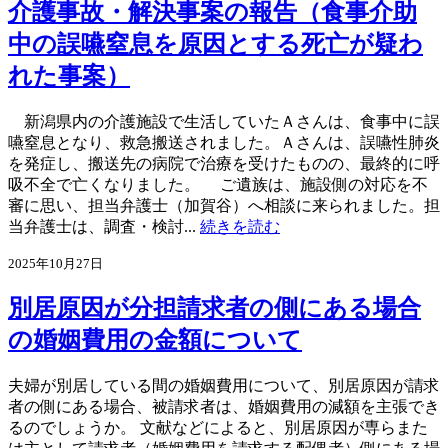
介護事故・解決事案の報告（食事介助
中の誤嚥窒息を原因とする死亡が疑わ
れた事案）
新潟県内の介護施設で生活していたＡさんは、食事中に誤
嚥窒息となり、救急搬送されました。Ａさんは、誤嚥性肺炎
を発症し、搬送先の病院で治療を受けたものの、最終的に呼
吸不全で亡くなりました。 ご遺族は、施設側の対応を不
審に思い、担当弁護士（加賀谷）へ相談に来られました。担
当弁護士は、調査・検討...
続きを読む
2025年10月27日
別居原因が分担請求者の側にある場合
の婚姻費用の金額について
夫婦が別居している間の婚姻費用について、別居原因が請求
者の側にある場合、被請求者は、婚姻費用の減額を主張でき
るのでしょうか。 文献などによると、別居原因が専らまた