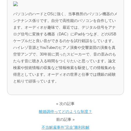
パソコンのハードとOSに強く、当事務所のパソコン機器のメ
ンテナンス係りです。自分で高性能のパソコンを自作してい
ます。オーディオが趣味で、最近では、デジタル信号をアナ
ログ信号に変換する機器（DAC）にiPadをつなぎ、どのUSB
ケーブルだと良い音ができるのかを試行錯誤をしています。
ハイレゾ音源とYouTubeのヒアノ演奏や交響楽団の演奏を真
空管アンプで、30年前に買ったスピーカーで、音の歪みのも
たらす音に聴き入る時間をつくりたいと思っています。論文
検索や技術情報の収集など情報検索を駆使しての情報集めを
得意としています。オーディオの世界と仕事では燻銀の経験
と粘りで頑張っています。
« 次の記事
離婚調停ってどのような制度？
前の記事 »
不当解雇事件”完全”勝利和解