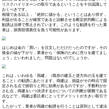
リスクハイリターンの取引であるということを十分認識して
おくべきです。
相場である以上，「絶対に儲かる」ということはあり得ず，
利益が出ることが確実であると誤解させる断定的判断による
勧誘は法律で禁止されています。このような勧誘を行った業
者は，損害賠償責任を負う可能性があります。
はじめは金の「買い」を注文しただけだったのですが，その
後金の値が下がり，業者から「保険のために売りを建てまし
ょう」といわれました。問題はないのでしょうか。
これは，いわゆる「両建」（既存の建玉と逆方向の玉を建て
ること）の勧誘にあたります。両建は，損益がその時点で固
定される点で損切りと同じ効果があるのですが，手数料がか
さむ点，両建をいつ決済するかについての判断が困難である
点などで，両建は委託者にとってデメリットが大きい取引で
す。
したがって，業者が両建の勧誘を行うことは原則として違法