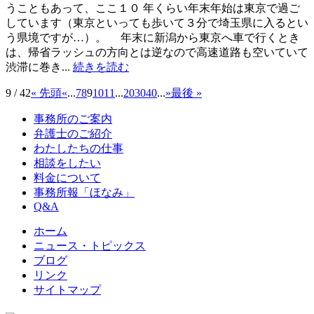
うこともあって、ここ１０ 年くらい年末年始は東京で過ご
しています（東京といっても歩いて３分で埼玉県に入るとい
う県境ですが…）。 年末に新潟から東京へ車で行くとき
は、帰省ラッシュの方向とは逆なので高速道路も空いていて
渋滞に巻き...
続きを読む
9 / 42
« 先頭
«
...
7
8
9
10
11
...
20
30
40
...
»
最後 »
事務所のご案内
弁護士のご紹介
わたしたちの仕事
相談をしたい
料金について
事務所報「ほなみ」
Q&A
ホーム
ニュース・トピックス
ブログ
リンク
サイトマップ