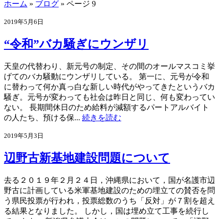
ホーム
»
ブログ
»
ページ 9
2019年5月6日
“令和”バカ騒ぎにウンザリ
天皇の代替わり、新元号の制定、その間のオールマスコミ挙
げてのバカ騒動にウンザリしている。 第一に、元号が令和
に替わって何か真っ白な新しい時代がやってきたというバカ
騒ぎ。元号が変わっても社会は昨日と同じ、何も変わってい
ない。 長期間休日のため給料が減額するパートアルバイト
の人たち、預ける保...
続きを読む
2019年5月3日
辺野古新基地建設問題について
去る２０１９年２月２４日，沖縄県において，国が名護市辺
野古に計画している米軍基地建設のための埋立ての賛否を問
う県民投票が行われ，投票総数のうち「反対」が７割を超え
る結果となりました。 しかし，国は埋め立て工事を続行し