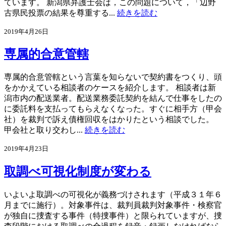
ています。 新潟県弁護士会は，この問題について，「辺野
古県民投票の結果を尊重する...
続きを読む
2019年4月26日
専属的合意管轄
専属的合意管轄という言葉を知らないで契約書をつくり、頭
をかかえている相談者のケースを紹介します。 相談者は新
潟市内の配送業者。配送業務委託契約を結んで仕事をしたの
に委託料を支払ってもらえなくなった。すぐに相手方（甲会
社）を裁判で訴え債権回収をはかりたという相談でした。
甲会社と取り交わし...
続きを読む
2019年4月23日
取調べ可視化制度が変わる
いよいよ取調べの可視化が義務づけされます（平成３１年６
月までに施行）。対象事件は、裁判員裁判対象事件・検察官
が独自に捜査する事件（特捜事件）と限られていますが、捜