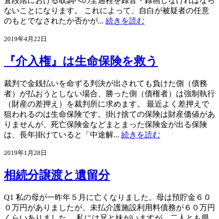
査段階における取調べの全過程を録音・録画しなければなら
ないことになります。 これによって、自白が被疑者の任意
のもとでなされたか否かが...
続きを読む
2019年4月22日
『介入権』は生命保険を救う
裁判で金銭払いを命ずる判決が出されても負けた側（債務
者）が払おうとしない場合、勝った側（債権者）は強制執行
（財産の差押え）を裁判所に求めます。 最近よく差押えで
狙われるのは生命保険です。掛け捨ての保険は財産価値があ
りませんが、死亡保険金などまとまった保険金が出る保険
は、長年掛けていると「中途解...
続きを読む
2019年1月28日
相続分譲渡と遺留分
Q1 私の母が一昨年５月に亡くなりました。母は預貯金６０
０万円がありましたが、未払介護施設利用料債務が６０万円
くらいありました。 私には兄と妹がいますが、二人とも県