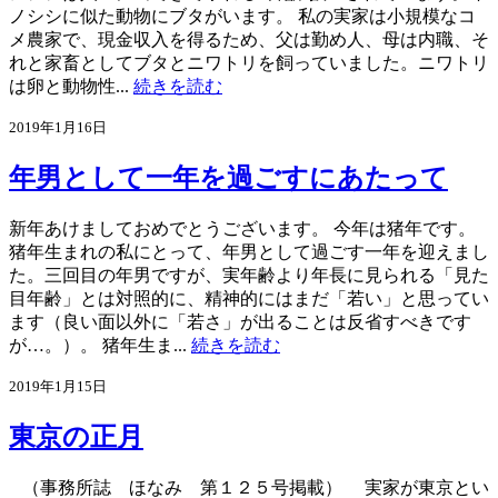
ノシシに似た動物にブタがいます。 私の実家は小規模なコ
メ農家で、現金収入を得るため、父は勤め人、母は内職、そ
れと家畜としてブタとニワトリを飼っていました。ニワトリ
は卵と動物性...
続きを読む
2019年1月16日
年男として一年を過ごすにあたって
新年あけましておめでとうございます。 今年は猪年です。
猪年生まれの私にとって、年男として過ごす一年を迎えまし
た。三回目の年男ですが、実年齢より年長に見られる「見た
目年齢」とは対照的に、精神的にはまだ「若い」と思ってい
ます（良い面以外に「若さ」が出ることは反省すべきです
が…。）。 猪年生ま...
続きを読む
2019年1月15日
東京の正月
（事務所誌 ほなみ 第１２５号掲載） 実家が東京とい