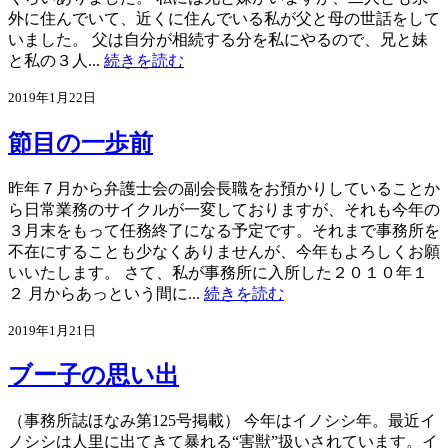
外に住んでいて、近くに住んでいる私が父と母の世話をして
いました。 父は自分が相続する分を私にやるので、兄と妹
と私の３人...
続きを読む
2019年1月22日
節目の一歩前
昨年７月から弁護士会の副会長職をお預かりしていることか
ら日常業務のサイクルが一変しておりますが、それも今年の
３月末をもって任務終了になる予定です。それまで事務所を
不在にすることも少なくありませんが、今年もよろしくお願
いいたします。 さて、私が事務所に入所した２０１０年１
２ 月からあっという間に...
続きを読む
2019年1月21日
ブー子の思い出
（事務所誌ほなみ第125号掲載） 今年はイノシシ年。最近イ
ノシシは人里に出てきて暴れる“害獣”扱いされています。イ