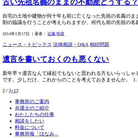
古い先祖名義のままの不動産どうする
自宅の土地や建物が何十年も前に亡くなった先祖の名義のまま
割の協議を行うことが考えられますが、何代も前の先祖の名義
2014年1月17日 ｜著者：
近藤 明彦
ニュース・トピックス
法律相談・Q&A
相続問題
遺言を書いておくのも悪くない
新年早々遺言なんて縁起でもないと思われる方もいらっしゃ
です。少しだけ、これからのことを考えておきませんか。 1.
2 / 2
«
1
2
事務所のご案内
弁護士のご紹介
わたしたちの仕事
相談をしたい
料金について
事務所報「ほなみ」