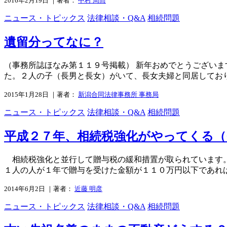
2016年2月19日 ｜著者：
中村 周而
ニュース・トピックス
法律相談・Q&A
相続問題
遺留分ってなに？
（事務所誌ほなみ第１１９号掲載） 新年おめでとうござい
た。２人の子（長男と長女）がいて、長女夫婦と同居しており
2015年1月28日 ｜著者：
新潟合同法律事務所 事務局
ニュース・トピックス
法律相談・Q&A
相続問題
平成２７年、相続税強化がやってくる（
相続税強化と並行して贈与税の緩和措置が取られています。
１人の人が１年で贈与を受けた金額が１１０万円以下であれば
2014年6月2日 ｜著者：
近藤 明彦
ニュース・トピックス
法律相談・Q&A
相続問題