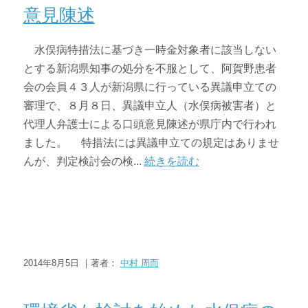
意見陳述
水俣病特措法に基づき一時金対象者に該当しない
とする新潟県知事の処分を不服として、阿賀野患者
会の会員４３人が新潟県に行っている異議申立ての
審理で、８月８日、異議申立人（水俣病被害者）と
代理人弁護士による口頭意見陳述が県庁内で行われ
ました。 特措法には異議申立ての規定はありませ
んが、判定検討会の検...
続きを読む
2014年8月5日 ｜著者：
中村 周而
ニュース・トピックス