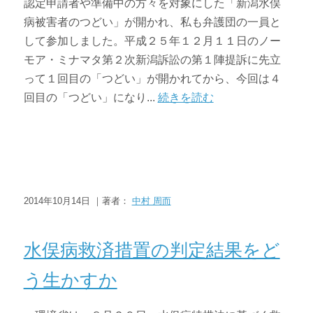
認定申請者や準備中の方々を対象にした「新潟水俣
病被害者のつどい」が開かれ、私も弁護団の一員と
して参加しました。平成２５年１２月１１日のノー
モア・ミナマタ第２次新潟訴訟の第１陣提訴に先立
って１回目の「つどい」が開かれてから、今回は４
回目の「つどい」になり...
続きを読む
2014年10月14日 ｜著者：
中村 周而
ニュース・トピックス
水俣病救済措置の判定結果をど
う生かすか