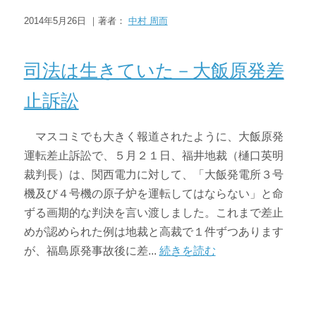
2014年5月26日 ｜著者：
中村 周而
その他の問題
ニュース・トピックス
司法は生きていた－大飯原発差
止訴訟
マスコミでも大きく報道されたように、大飯原発
運転差止訴訟で、５月２１日、福井地裁（樋口英明
裁判長）は、関西電力に対して、「大飯発電所３号
機及び４号機の原子炉を運転してはならない」と命
ずる画期的な判決を言い渡しました。これまで差止
めが認められた例は地裁と高裁で１件ずつあります
が、福島原発事故後に差...
続きを読む