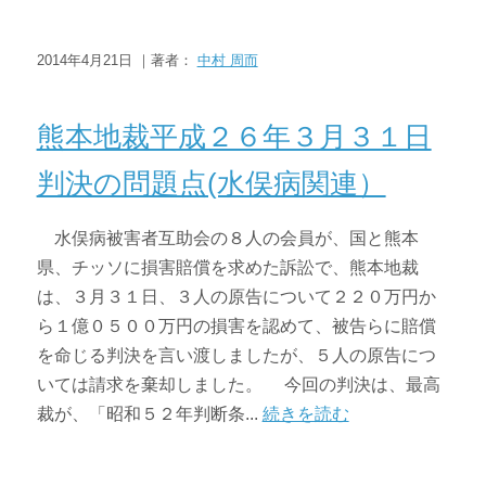
2014年4月21日 ｜著者：
中村 周而
ニュース・トピックス
熊本地裁平成２６年３月３１日
判決の問題点(水俣病関連）
水俣病被害者互助会の８人の会員が、国と熊本
県、チッソに損害賠償を求めた訴訟で、熊本地裁
は、３月３１日、３人の原告について２２０万円か
ら１億０５００万円の損害を認めて、被告らに賠償
を命じる判決を言い渡しましたが、５人の原告につ
いては請求を棄却しました。 今回の判決は、最高
裁が、「昭和５２年判断条...
続きを読む