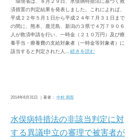
環境省は、８月２９日、水俣病特措法に基づく救
済措置の判定結果を発表しました。これによれば、
平成２２年５月１日から平成２４年７月３１日まで
の間に、熊本、鹿児島、新潟の３県で４万７９０６
人が救済申請を行い、一時金（２１０万円）及び療
養手当・療養費の支給対象者（一時金等対象者）に
該当すると判定された人...
続きを読む
2014年8月31日 ｜著者：
中村 周而
ニュース・トピックス
水俣病特措法の非該当判定に対
する異議申立の審理で被害者が