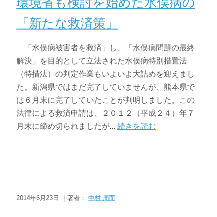
環境省も検討を始めた水俣病の
「新たな救済策」
「水俣病被害者を救済」し、「水俣病問題の最終
解決」を目的として立法された水俣病特別措置法
（特措法）の判定作業もいよいよ大詰めを迎えまし
た。新潟県ではまだ完了していませんが、熊本県で
は６月末に完了していたことが判明しました。この
法律による救済申請は、２０１２（平成２４）年７
月末に締め切られましたが...
続きを読む
2014年6月23日 ｜著者：
中村 周而
ニュース・トピックス