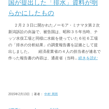
国が提出した「排水」資料が明
らかにしたもの
２月２３日に開かれたノーモア・ミナマタ第２次
新潟訴訟の弁論で、被告国は、昭和３５年当時、チ
ッソ水俣工場と同様に水銀を使っていた６社６工場
の「排水の分析結果」の調査報告書を証拠として提
出しました。 経済産業省の４人の担当者が連名で
作った報告書の内容は、通産省（当時...
続きを読む
2015年2月13日 ｜著者：
中村 周而
ニュース・トピックス
ブログ